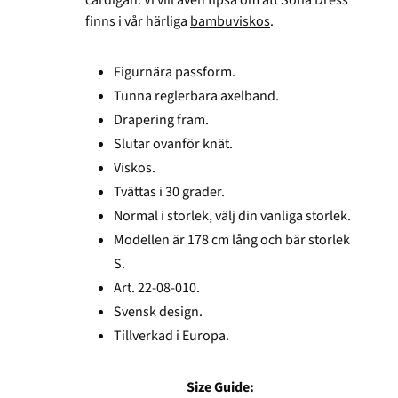
cardigan. Vi vill även tipsa om att Sofia Dress
finns i vår härliga
bambuviskos
.
Figurnära passform.
Tunna reglerbara axelband.
Drapering fram.
Slutar ovanför knät.
Viskos.
Tvättas i 30 grader.
Normal i storlek, välj din vanliga storlek.
Modellen är 178 cm lång och bär storlek
S.
Art.
22-08-010.
Svensk design.
Tillverkad i Europa.
Size Guide: