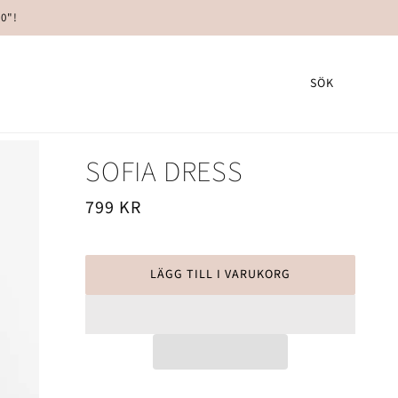
00"!
SÖK
SOFIA DRESS
799 KR
LÄGG TILL I VARUKORG