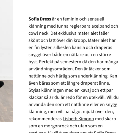
Sofia Dress
är en feminin och sensuell
klänning med tunna reglerbara axelband och
cowl neck. Det exklusiva materialet faller
skönt och lätt över din kropp. Materialet har
en fin lyster, silkeslen känsla och draperas
snyggt över både en nättare och en större
byst. Perfekt på semestern då den har många
användningsområden. Den är läcker som
nattlinne och härlig som underklänning. Kan
även bäras som ett längre draperat linne.
Stylas klänningen med en kavaj och ett par
klackar så är du är redo för en utekväll. Vill du
använda den som ett nattlinne eller en snygg
klänning, men vill ha något mjukt över den,
rekommenderas
Lisbeth Kimono
med skärp
som en morgonrock och utan som en