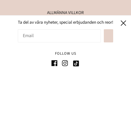
ALLMÄNNA VILLKOR
KONTAKT & FAQ
Ta del av våra nyheter, special erbjudanden och reor!
INTEGRITETSPOLICY
FOLLOW US
2022, Abelle AB, Alla rättigheter reserverade.