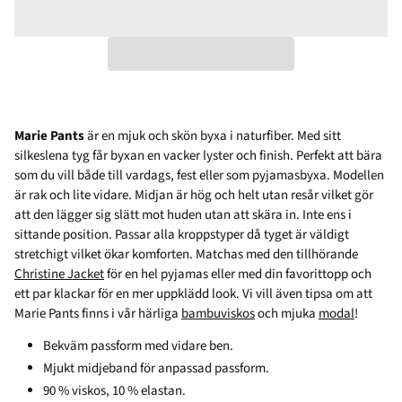
Marie Pants
är en mjuk och skön byxa i naturfiber. Med sitt
silkeslena tyg får byxan en vacker lyster och finish. Perfekt att bära
som du vill både till vardags, fest eller som pyjamasbyxa. Modellen
är rak och lite vidare. Midjan är hög och helt utan resår vilket gör
att den lägger sig slätt mot huden utan att skära in. Inte ens i
sittande position. Passar alla kroppstyper då tyget är väldigt
stretchigt vilket ökar komforten. Matchas med den tillhörande
Christine Jacket
för en hel pyjamas eller med din favorittopp och
ett par klackar för en mer uppklädd look. Vi vill även tipsa om att
Marie Pants finns i vår härliga
bambuviskos
och mjuka
modal
!
Bekväm passform med vidare ben.
Mjukt midjeband för anpassad passform.
90 % viskos, 10 % elastan.